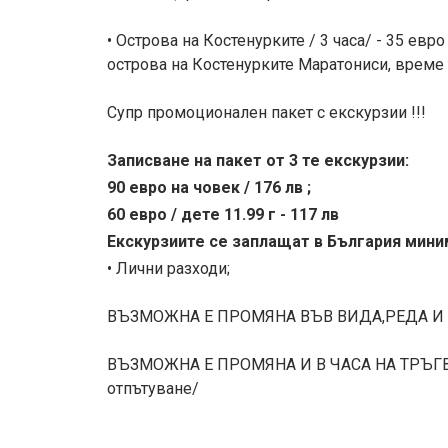
• Острова на Костенурките / 3 часа/ - 35 евр
острова на Костенурките Маратониси, време 
Супр промоционален пакет с екскурзии !!!
Записване на пакет от 3 те екскурзии:
90 евро на човек / 176 лв ;
60 евро / дете 11.99 г - 117 лв
Екскурзиите се заплащат в България мини
• Лични разходи;
ВЪЗМОЖНА Е ПРОМЯНА ВЪВ ВИДА,РЕДА И
ВЪЗМОЖНА Е ПРОМЯНА И В ЧАСА НА ТРЪГВА
отпътуване/