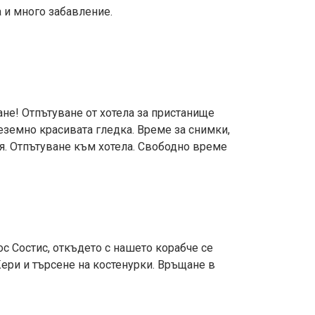
а и много забавление.
ане! Отпътуване от хотела за пристанище
неземно красивата гледка. Време за снимки,
я. Отпътуване към хотела. Свободно време
ос Состис, откъдето с нашето корабче се
ери и търсене на костенурки. Връщане в