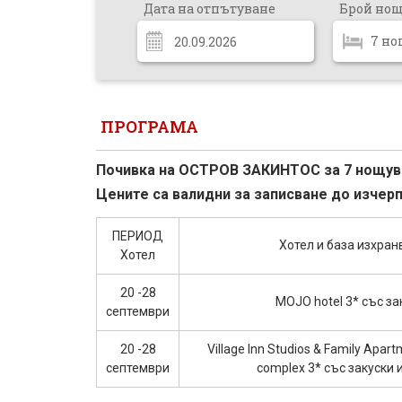
Дата на отпътуване
Брой но
ПРОГРАМА
Почивка на ОСТРОВ ЗАКИНТОС за 7 нощувки
Цените са валидни за записване до изчер
ПЕРИОД
Хотел и база изхран
Хотел
20 -28
MOJO hotel 3* със за
септември
20 -28
Village Inn Studios & Family Apart
септември
complex 3* със закуски 