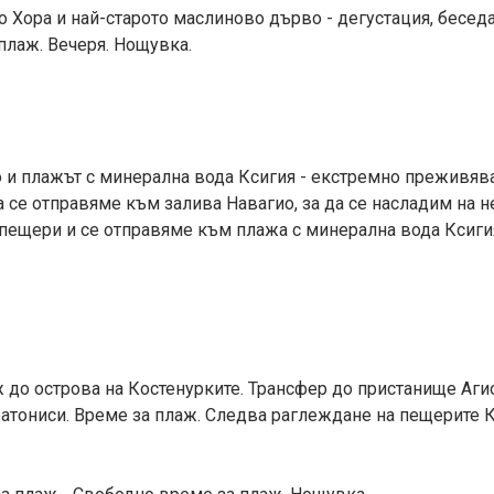
ко Хора и най-старото маслиново дърво - дегустация, бесед
плаж. Вечеря. Нощувка.
ио и плажът с минерална вода Ксигия - екстремно преживяв
а се отправяме към залива Навагио, за да се насладим на 
пещери и се отправяме към плажа с минерална вода Ксиги
аж до острова на Костенурките. Трансфер до пристанище Аги
атониси. Време за плаж. Следва раглеждане на пещерите К