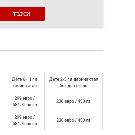
Дете 6-11 г в
Дете 2-5 г в двoйна стая
тройна стая
без доп.легло
299 евро /
230 евро / 450 лв
584,75 лв лв
299 евро /
230 евро / 450 лв
584,75 лв лв