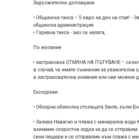
Задължително доплащане
• Общинска такса – 5 евро на ден на стая! -
общинска администрация.
• Горивна такса - ако се налага;
По желание
• застраховка ОТМЯНА НА ПЪТУВАНЕ – сключв
в случай, че имате съмнения за уважителна 
в застрахователна комания или ние можем д
Екскурзии:
• Обзорна обиколка столицата Занте, хълм Бох
• Залива Навагио и плажа с минерална вода Кс
взимаме скоростна лодка за да се отправим 
сини пещери и се отправяме към плажа с ми