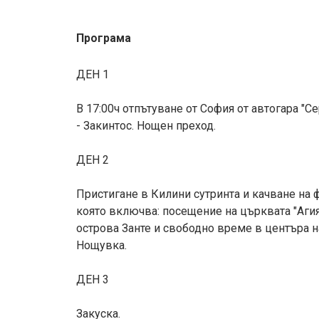
Програма
ДЕН 1
В 17:00ч отпътуване от София от автогара "С
- Закинтос. Нощен преход.
ДЕН 2
Пристигане в Килини сутринта и качване на ф
която включва: посещение на църквата "Агия
острова Занте и свободно време в центъра н
Нощувка.
ДЕН 3
Закуска.