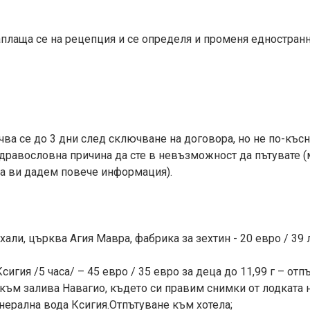
 Заплаща се на рецепция и се определя и променя едностра
а се до 3 дни след сключване на договора, но не по-късн
здравословна причина да сте в невъзможност да пътувате 
а ви дадем повече информация).
али, църква Агия Мавра, фабрика за зехтин - 20 евро / 39 лв
игия /5 часа/ – 45 евро / 35 евро за деца до 11,99 г – отп
към залива Навагио, където си правим снимки от лодката 
нерална вода Ксигия.Отпътуване към хотела;