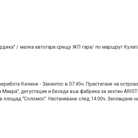
ердика" / малка автогара срещу ЖП гара/ по маршрут Кулата
ерибота Килини - Закинтос в 07:45ч. Пристигане на острова
 Мавра", дегустация и беседа във фабрика за зехтин АRISTE
а площад "Соломос". Настаняване след 14:00ч. Заплащане н