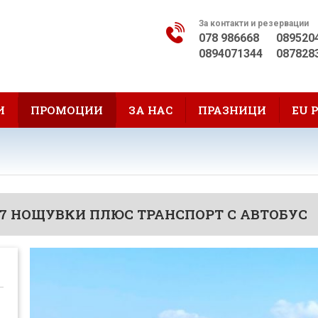
За контакти и резервации
078 986668
089520
0894071344
087828
И
ПРОМОЦИИ
ЗА НАС
ПРАЗНИЦИ
EU 
 7 НОЩУВКИ ПЛЮС ТРАНСПОРТ С АВТОБУС