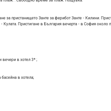
 за плаж. . Свободно време за плаж. Нощувка.
ане за пристанището Занте за ферибот Занте - Килини. При
н - Кулата. Пристигане в България вечерта - в София около 
 вечери в хотел 3* ;
 басейна в хотела;