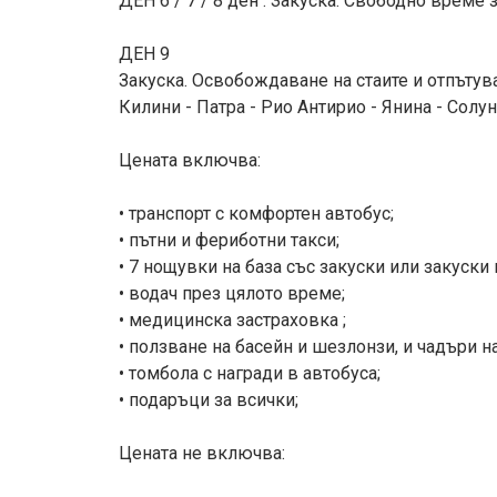
ДЕН 6 / 7 / 8 ден : Закуска. Свободно време
ДЕН 9
Закуска. Освобождаване на стаите и отпътув
Килини - Патра - Рио Антирио - Янина - Солу
Цената включва:
• транспорт с комфортен автобус;
• пътни и фериботни такси;
• 7 нощувки на база със закуски или закуски и
• водач през цялото време;
• медицинска застраховка ;
• ползване на басейн и шезлонзи, и чадъри на
• томбола с награди в автобуса;
• подаръци за всички;
Цената не включва: