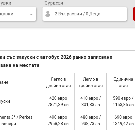
щувки
Туристи
2 Възрастни / 0 Деца
 със закуски с автобус 2026 ранно записване
пване на местата
Легло в
Легло в
Единична
ване
двойна стая
тройна стая
стая
420 евро
410 евро /
590 евро /
куски
/821,39 лв
801,83 лв
1153,85 лв
ments 3* / Perkes
490 евро
480 евро /
690 евро
и вечери
/958,28 лв
938,73 лв
1349,42 лв