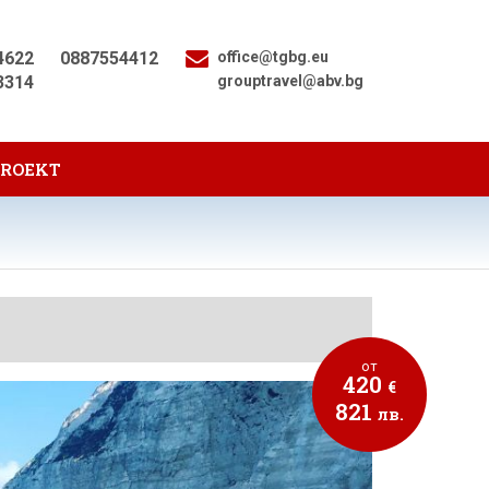
4622
0887554412
office@tgbg.eu
3314
grouptravel@abv.bg
PROEKT
от
420
€
821
лв.