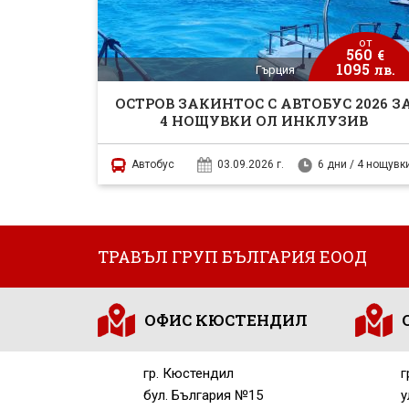
от
560
€
1095
лв.
Гърция
ОСТРОВ ЗАКИНТОС С АВТОБУС 2026 З
4 НОЩУВКИ ОЛ ИНКЛУЗИВ
Автобус
03.09.2026 г.
6 дни / 4 нощувк
ТРАВЪЛ ГРУП БЪЛГАРИЯ ЕООД
ОФИС КЮСТЕНДИЛ
гр. Кюстендил
г
бул. България №15
у