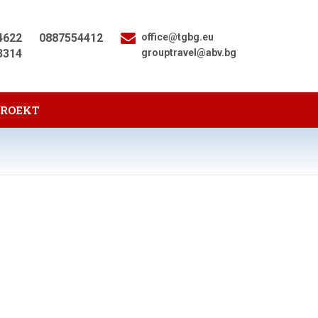
4622
0887554412
office@tgbg.eu
3314
grouptravel@abv.bg
PROEKT