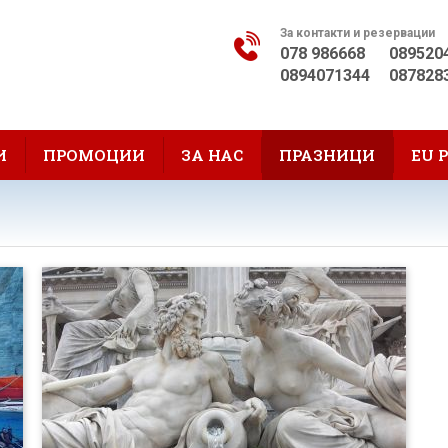
За контакти и резервации
078 986668
089520
0894071344
087828
И
ПРОМОЦИИ
ЗА НАС
ПРАЗНИЦИ
EU 