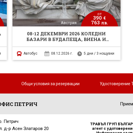
от
390
€
763
лв.
Австрия
А
08-12 ДЕКЕМВРИ 2026 КОЛЕДНИ
БАЗАРИ В БУДАПЕЩА, ВИЕНА И
БЕЛГРАД
и
Автобус
08.12.2026 г.
5 дни / 3 нощувки
Общи условия за резервации
Удостоверение 
ОФИС ПЕТРИЧ
Прием
р. Петрич
ТРАВЪЛ ГРУП БЪЛГАРИ
л. д-р Асен Златаров 20
агент с удотоверение
Информация съглас