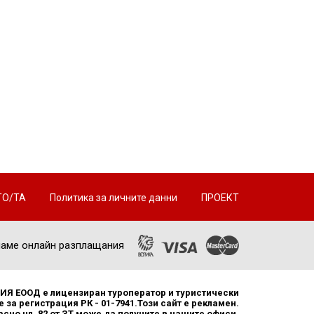
ТО/ТА
Политика за личните данни
ПРОЕКТ
аме онлайн разплащания
Я ЕООД е лицензиран туроператор и туристически
 за регистрация РК - 01-7941.Този сайт е рекламен.
но чл. 82 от ЗТ може да получите в нашите офиси.