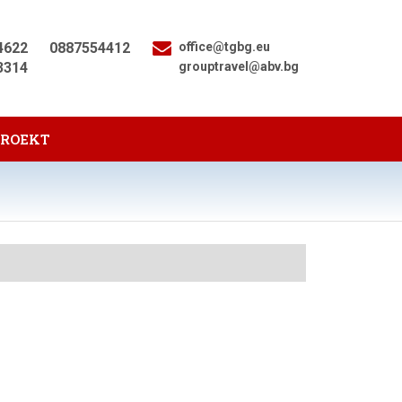
4622
0887554412
office@tgbg.eu
3314
grouptravel@abv.bg
PROEKT