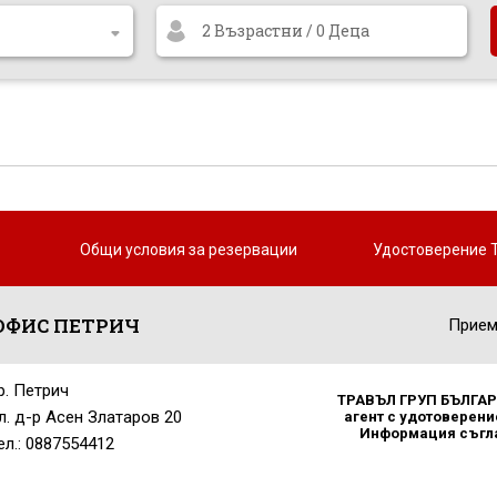
2 Възрастни / 0 Деца
Общи условия за резервации
Удостоверение 
ОФИС ПЕТРИЧ
Прием
р. Петрич
ТРАВЪЛ ГРУП БЪЛГАРИ
л. д-р Асен Златаров 20
агент с удотоверение
Информация съглас
ел.: 0887554412