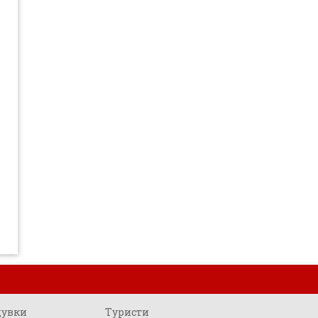
щувки
Туристи