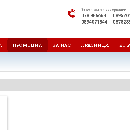
За контакти и резервации
078 986668
089520
0894071344
087828
И
ПРОМОЦИИ
ЗА НАС
ПРАЗНИЦИ
EU 