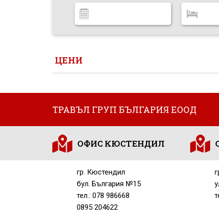
ЦЕНИ
ТРАВЪЛ ГРУП БЪЛГАРИЯ ЕООД
ОФИС КЮСТЕНДИЛ
гр. Кюстендил
г
бул. България №15
у
тел.: 078 986668
т
0895 204622