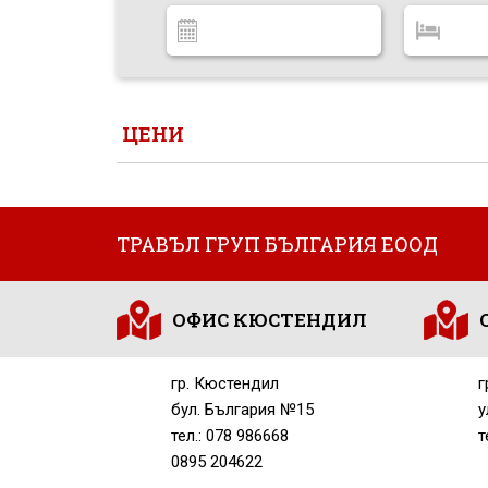
ЦЕНИ
ТРАВЪЛ ГРУП БЪЛГАРИЯ ЕООД
ОФИС КЮСТЕНДИЛ
гр. Кюстендил
г
бул. България №15
у
тел.: 078 986668
т
0895 204622