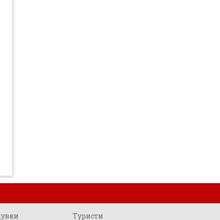
щувки
Туристи