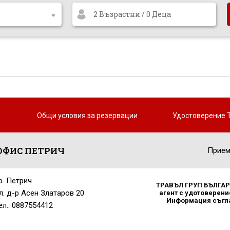
2 Възрастни / 0 Деца
Общи условия за резервации
Удостоверение 
ОФИС ПЕТРИЧ
Прием
р. Петрич
ТРАВЪЛ ГРУП БЪЛГАРИ
л. д-р Асен Златаров 20
агент с удотоверение
Информация съглас
ел.: 0887554412