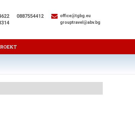
4622
0887554412
office@tgbg.eu
3314
grouptravel@abv.bg
PROEKT