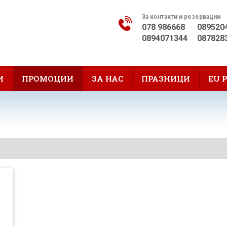
За контакти и резервации
078 986668
089520
0894071344
087828
И
ПРОМОЦИИ
ЗА НАС
ПРАЗНИЦИ
EU 