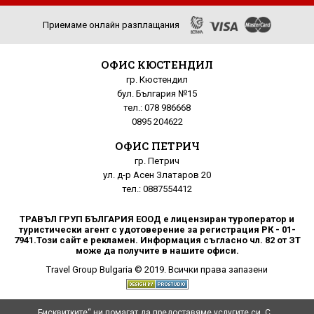
Приемаме онлайн разплащания
ОФИС КЮСТЕНДИЛ
гр. Кюстендил
бул. България №15
тел.: 078 986668
0895 204622
ОФИС ПЕТРИЧ
гр. Петрич
ул. д-р Асен Златаров 20
тел.: 0887554412
ТРАВЪЛ ГРУП БЪЛГАРИЯ ЕООД е лицензиран туроператор и
туристически агент с удотоверение за регистрация РК - 01-
7941.Този сайт е рекламен. Информация съгласно чл. 82 от ЗТ
може да получите в нашите офиси.
Travel Group Bulgaria © 2019. Всички права запазени
„Бисквитките“ ни помагат да предоставяме услугите си. С