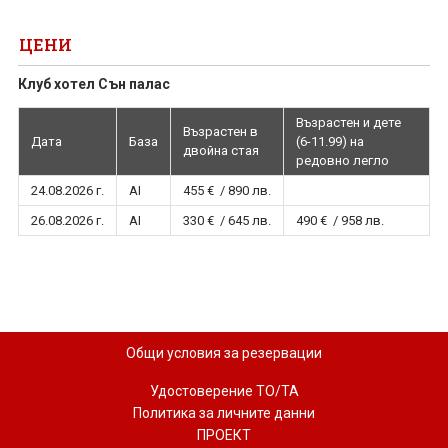
ЦЕНИ
Клуб хотел Сън палас
Възрастен и дете
Възрастен в
Дата
База
(6-11.99) на
двойна стая
редовно легло
24.08.2026 г.
AI
455 € / 890 лв.
26.08.2026 г.
AI
330 € / 645 лв.
490 € / 958 лв.
Общи условия за резервации
Удостоверение ТО/ТА
Политика за личните данни
ПРОЕКТ