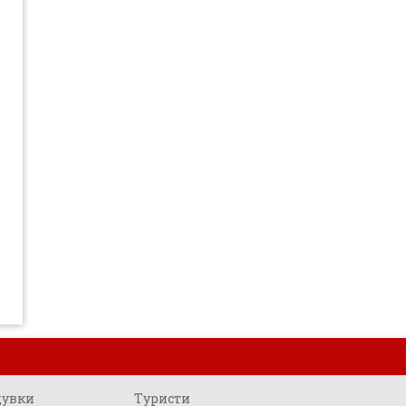
щувки
Туристи