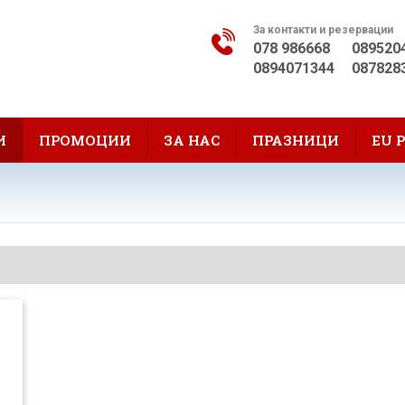
За контакти и резервации
078 986668
089520
0894071344
087828
И
ПРОМОЦИИ
ЗА НАС
ПРАЗНИЦИ
EU 