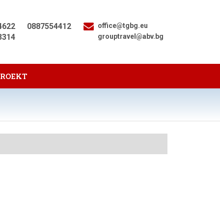
4622
0887554412
office@tgbg.eu
3314
grouptravel@abv.bg
PROEKT