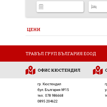
ЦЕНИ
ТРАВЪЛ ГРУП БЪЛГАРИЯ ЕООД
ОФИС КЮСТЕНДИЛ
гр. Кюстендил
г
бул. България №15
у
тел.: 078 986668
т
0895 204622