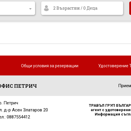
2 Възрастни / 0 Деца
Общи условия за резервации
Удостоверение 
ОФИС ПЕТРИЧ
Прием
р. Петрич
ТРАВЪЛ ГРУП БЪЛГАРИ
л. д-р Асен Златаров 20
агент с удотоверение
Информация съглас
ел.: 0887554412