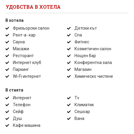
УДОБСТВА В ХОТЕЛА
В хотела
Фризьорски салон
Детски кът
Рент-а- кар
Спа
Сауна
Фитнес
Масажи
Козметичен салон
Ресторант
Нощен бар
Интернет клуб
Конферентна зала
Паркинг
Магазин
Wi-Fi интернет
Химическо чистене
В стаята
Интернет
Tv
Телефон
Климатик
Сейф
Сешоар
Душ
Вана
Кафе машина