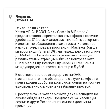
ПРОЕКТ
Локация:
Дубай, ОАЕ
Описание на хотела:
Хотел MD AL BARSHA / ex.Cassells Al Barsha /
предлага топла и приятелска атмосфера с отлични
удобства, 312 стаи и апартаменти, най-просторните
и елегантно обзаведени стаи в града. Хотелът се
намира точно пред метростанция Mashreq (бивша
метростанция Sharaf DG), на пешеходно разстояние
до Mall of the Emirates и на кратко отстояние до
развлекателни атракции и бизнес центрове като
Dubai Media City, Internet City, Jebel Ali Free Зона и
международен конгресен център в Дубай.
В съответствие със стандартите на ОАЕ,
настаняването ни е обзаведено с вкус и комфорт с
превъзходни удобства, които осигуряват на гостите
едновременно спокоен и незабравим престой.
В ресторанта на хотела можете да се насладите на
бизнес обяди и вечери. Предлага се 24-часов рум
сервиз и други Развлечения с много достъпни
промоции.