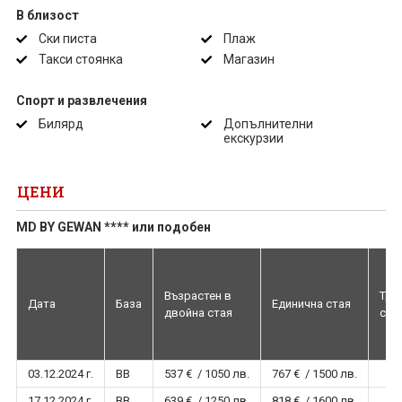
В близост
Ски писта
Плаж
Такси стоянка
Магазин
Спорт и развлечения
Билярд
Допълнителни
екскурзии
ЦЕНИ
MD BY GEWAN **** или подобен
Възрастен в
Тро
Дата
База
Единична стая
двойна стая
ста
03.12.2024 г.
BB
537 € / 1050 лв.
767 € / 1500 лв.
17.12.2024 г.
BB
639 € / 1250 лв.
818 € / 1600 лв.