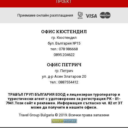
ПРОЕКТ
Приемаме онлайн разплащания
ОФИС КЮСТЕНДИЛ
гр. Кюстендил
бул. България №15
тел.: 078 986668
0895 204622
ОФИС ПЕТРИЧ
гр. Петрич
ул. д-р Асен Златаров 20
тел.: 0887554412
ТРАВЪЛ ГРУП БЪЛГАРИЯ ЕООД е лицензиран туроператор и
туристически агент с удотоверение за регистрация РК - 01-
7941.Този сайт е рекламен. Информация съгласно чл. 82 от ЗТ
може да получите в нашите офиси.
Travel Group Bulgaria © 2019. Всички права запазени