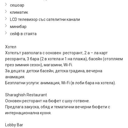
сешоар
климатик
LCD телевизор със сателитни канали
минибар
сейф в стаята
Хотел
Хотелът разполага с основен ресторант, 2 а – ла карт
ресоранта, 3 бара (2 в хотела и 1 на плажа), басейн (отопляем
през зимния сезон), магазини, Wi-Fi.
За децата: детски басейн, детска градина, вечерна
анамация.
Безплатни услуги: анимация, Wi-Fi (в лоби бара на хотела).
Sharaghish Restaurant
Основен ресторант на бюфет с шоу-готвене.
Предлага закуска, обяд и тематични вечерни бюфети с
интернационална кухня.
Lobby Bar