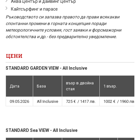
Аква център и дайвинг център
Кайтсърфинг и парасе
Ръководството си запазва правото да прави всякакви
спонтанни промени в горната концепция поради
метеорологичните условия, гост заявки и форсмажорни
обстоятелства и др.- без предварително уведомление.
ЦЕНИ
STANDARD GARDEN VIEW - All Inclusive
възр в двойна
Дата
База
1 възр.
стая
09.05.2026
All Inclusive
725 € / 1417 лв.
1002 € / 1960 лв.
STANDARD Sea VIEW - All Inclusive