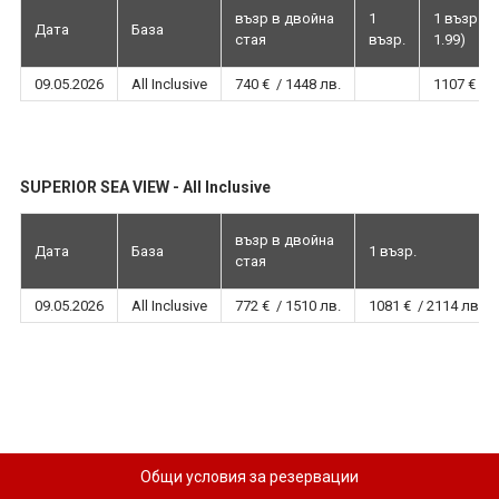
възр в двойна
1
1 възр. + 
Дата
База
стая
възр.
1.99)
09.05.2026
All Inclusive
740 € / 1448 лв.
1107 € / 
SUPERIOR SEA VIEW - All Inclusive
възр в двойна
Дата
База
1 възр.
стая
09.05.2026
All Inclusive
772 € / 1510 лв.
1081 € / 2114 лв.
Общи условия за резервации