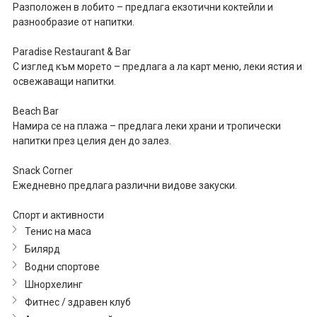
Разположен в лобито – предлага екзотични коктейли и
разнообразие от напитки.
Paradise Restaurant & Bar
С изглед към морето – предлага а ла карт меню, леки ястия и
освежаващи напитки.
Beach Bar
Намира се на плажа – предлага леки храни и тропически
напитки през целия ден до залез.
Snack Corner
Ежедневно предлага различни видове закуски.
Спорт и активности
Тенис на маса
Билярд
Водни спортове
Шнорхелинг
Фитнес / здравен клуб