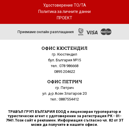
Удостоверение ТО/ТА
Политика за личните данни
ПРОЕКТ
Приемаме онлайн разплащания
ОФИС КЮСТЕНДИЛ
гр. Кюстендил
бул. България №15
тел.: 078 986668
0895 204622
ОФИС ПЕТРИЧ
гр. Петрич
ул. д-р Асен Златаров 20
тел.: 0887554412
ТРАВЪЛ ГРУП БЪЛГАРИЯ ЕООД е лицензиран туроператор и
туристически агент с удотоверение за регистрация РК - 01-
7941.Този сайт е рекламен. Информация съгласно чл. 82 от ЗТ
може да получите в нашите офиси.