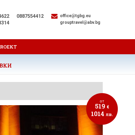
4622
0887554412
office@tgbg.eu
3314
grouptravel@abv.bg
PROEKT
УВКИ
от
519
€
1014
лв.