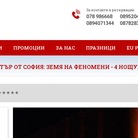
За контакти и резервации
078 986668
089520
0894071344
087828
И
ПРОМОЦИИ
ЗА НАС
ПРАЗНИЦИ
EU 
ТЪР ОТ СОФИЯ: ЗЕМЯ НА ФЕНОМЕНИ - 4 НОЩ