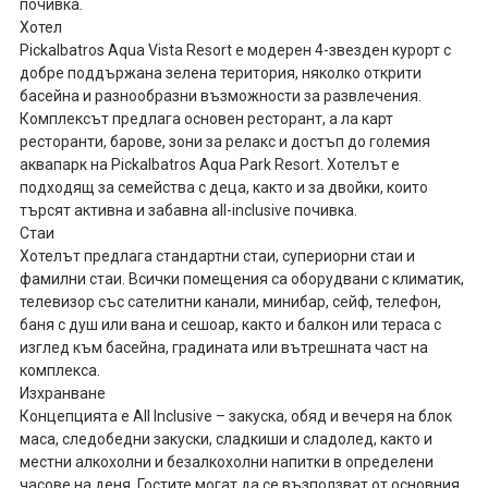
почивка.
Хотел
Pickalbatros Aqua Vista Resort е модерен 4-звезден курорт с
добре поддържана зелена територия, няколко открити
басейна и разнообразни възможности за развлечения.
Комплексът предлага основен ресторант, а ла карт
ресторанти, барове, зони за релакс и достъп до големия
аквапарк на Pickalbatros Aqua Park Resort. Хотелът е
подходящ за семейства с деца, както и за двойки, които
търсят активна и забавна all-inclusive почивка.
Стаи
Хотелът предлага стандартни стаи, супериорни стаи и
фамилни стаи. Всички помещения са оборудвани с климатик,
телевизор със сателитни канали, минибар, сейф, телефон,
баня с душ или вана и сешоар, както и балкон или тераса с
изглед към басейна, градината или вътрешната част на
комплекса.
Изхранване
Концепцията е All Inclusive – закуска, обяд и вечеря на блок
маса, следобедни закуски, сладкиши и сладолед, както и
местни алкохолни и безалкохолни напитки в определени
часове на деня. Гостите могат да се възползват от основния