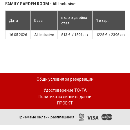
FAMILY GARDEN ROOM - All Inclusive
възр в двойна
Дата
База
1 възр.
стая
16.05.2026
All Inclusive
813 € / 1591 лв.
1225 € / 2396 лв.
Общи условия за резервации
Удостоверение ТО/ТА
Политика за личните данни
ПРОЕКТ
Приемаме онлайн разплащания