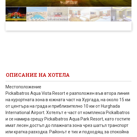
ПРОЕКТ
ОПИСАНИЕ НА ХОТЕЛА
Местоположение
Pickalbatros Aqua Vista Resort е разположен във втора линия
на курортната зона в южната част на Хургада, на около 15 км
от центъра на града и приблизително 10 км от Hurghada
International Airport. Хотелът е част от комплекса Pickalbatros
и се намира срещу Pickalbatros Aqua Park Resort, като гостите
имат лесен достъп до плажната зона чрез шатъл транспорт
или кратка разходка. Районът е тих и подходящ за спокойна