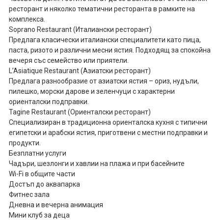
ресторант и няколко тематични ресторанта в рамките на
комплекса.
Soprano Restaurant (Италиански ресторант)
Предлага класически италиански специалитети като пица,
паста, ризото и различни месни ястия. Подходящ за спокойна
вечеря със семейство или приятели.
L’Asiatique Restaurant (Азиатски ресторант)
Предлага разнообразие от азиатски ястия – ориз, нудъли,
пилешко, морски дарове и зеленчуци с характерни
ориенталски подправки.
Tagine Restaurant (Ориенталски ресторант)
Специализиран в традиционна ориенталска кухня с типични
египетски и арабски ястия, приготвени с местни подправки и
продукти.
Безплатни услуги
Чадъри, шезлонги и хавлии на плажа и при басейните
Wi-Fi в общите части
Достъп до аквапарка
Фитнес зала
Дневна и вечерна анимация
Мини клуб за деца