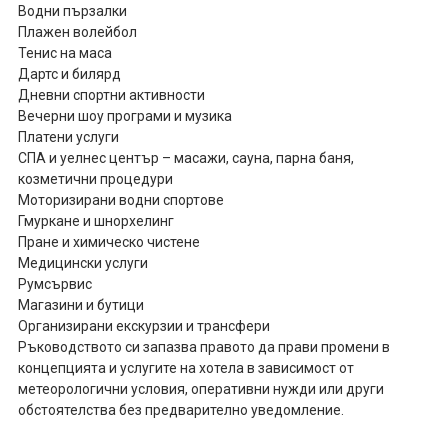
Водни пързалки
Плажен волейбол
Тенис на маса
Дартс и билярд
Дневни спортни активности
Вечерни шоу програми и музика
Платени услуги
СПА и уелнес център – масажи, сауна, парна баня,
козметични процедури
Моторизирани водни спортове
Гмуркане и шнорхелинг
Пране и химическо чистене
Медицински услуги
Румсървис
Магазини и бутици
Организирани екскурзии и трансфери
Ръководството си запазва правото да прави промени в
концепцията и услугите на хотела в зависимост от
метеорологични условия, оперативни нужди или други
обстоятелства без предварително уведомление.