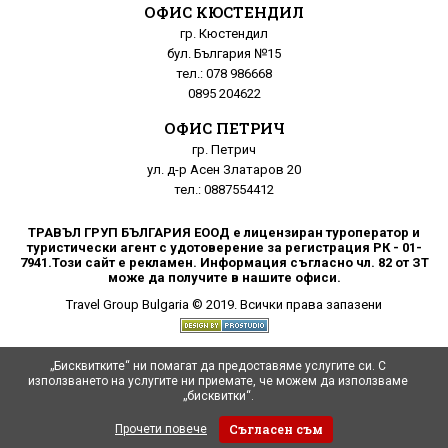
ОФИС КЮСТЕНДИЛ
гр. Кюстендил
бул. България №15
тел.: 078 986668
0895 204622
ОФИС ПЕТРИЧ
гр. Петрич
ул. д-р Асен Златаров 20
тел.: 0887554412
ТРАВЪЛ ГРУП БЪЛГАРИЯ ЕООД е лицензиран туроператор и
туристически агент с удотоверение за регистрация РК - 01-
7941.Този сайт е рекламен. Информация съгласно чл. 82 от ЗТ
може да получите в нашите офиси.
Travel Group Bulgaria © 2019. Всички права запазени
„Бисквитките“ ни помагат да предоставяме услугите си. С
използването на услугите ни приемате, че можем да използваме
„бисквитки“.
Съгласен съм
Прочети повече