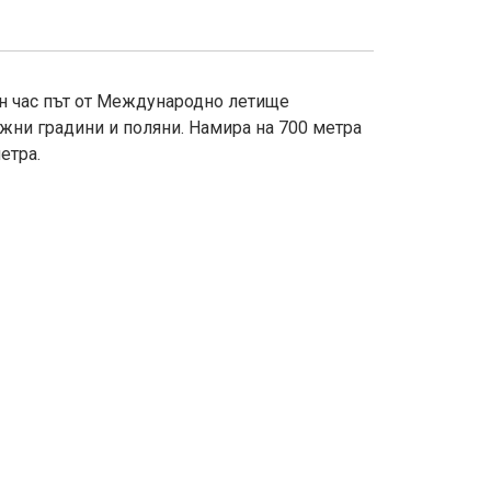
вин час път от Международно летище
жни градини и поляни. Намира на 700 метра
етра.