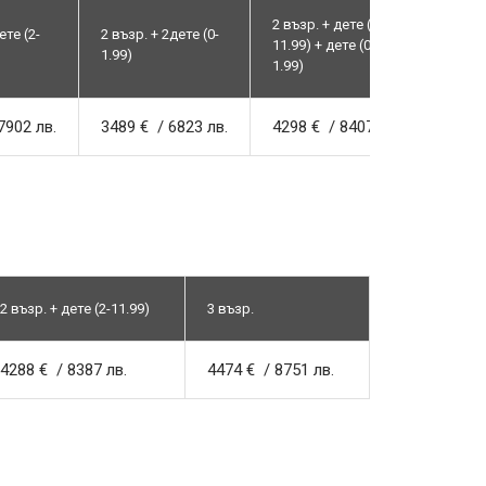
2 възр. + дете (2-
ете (2-
2 възр. + 2дете (0-
2 възр
11.99) + дете (0-
1.99)
11.99)
1.99)
7902 лв.
3489 € / 6823 лв.
4298 € / 8407 лв.
5108 
2 възр. + дете (2-11.99)
3 възр.
4288 € / 8387 лв.
4474 € / 8751 лв.