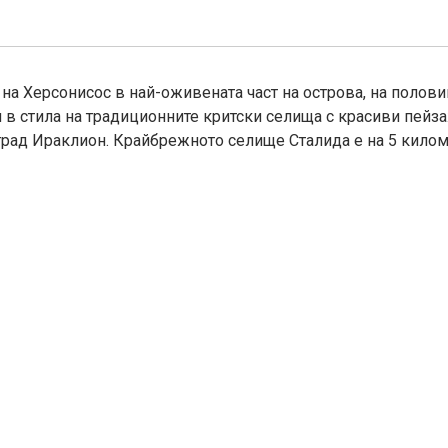
г на Херсонисос в най-оживената част на острова, на поло
 в стила на традиционните критски селища с красиви пейза
град Ираклион. Крайбрежното селище Сталида е на 5 килом