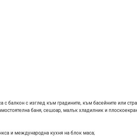
 са с балкон с изглед към градините, към басейните или ст
амостоятелна баня, сешоар, малък хладилник и плоскоекра
анкса и международна кухня на блок маса;