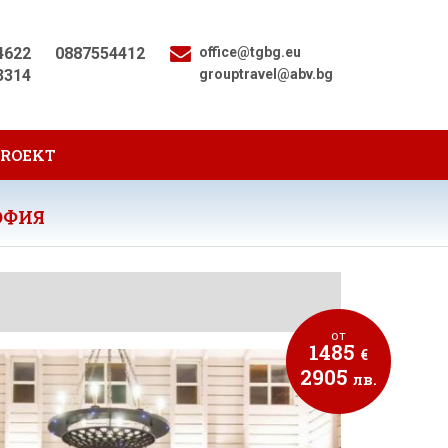
4622
0887554412
office@tgbg.eu
3314
grouptravel@abv.bg
PROEKT
ОФИЯ
от
1485
€
2905
лв.