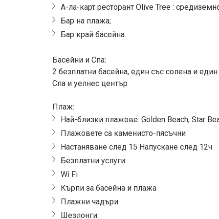
А-ла-карт ресторант Olive Tree : средиземн
Бар на плажа;
Бар край басейна.
Басейни и Спа:
2 безплатни басейна, един със солена и един
Спа и уелнес център
Плаж:
Най-близки плажове: Golden Beach, Star Be
Плажовете са каменисто-пясъчни
Настаняване след 15 Напускане след 12ч
Безплатни услуги:
Wi Fi
Кърпи за басейна и плажа
Плажни чадъри
Шезлонги