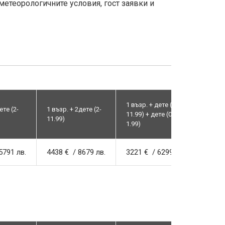
етеорологичните условия, гост заявки и
1 възр. + дете (2-
ете (2-
1 възр. + 2дете (2-
1 възр
11.99) + дете (0-
11.99)
1.99)
1.99)
5791 лв.
4438 € / 8679 лв.
3221 € / 6299 лв.
2826 