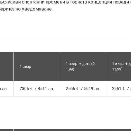
всякакви спонтанни промени в горната концепция поради м
варително уведомяване.
1 възр. + дете (0-
1 възр. + д
1 възр.
1.99)
11.99)
 лв.
2306 € / 4511 лв.
2566 € / 5019 лв.
2961 € / 