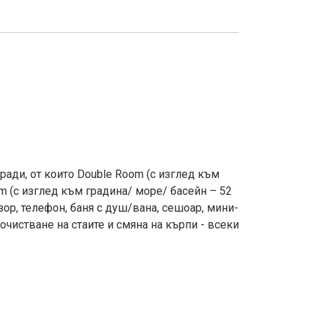
ради, от които Double Room (с изглед към
om (с изглед към градина/ море/ басейн – 52
зор, телефон, баня с душ/вана, сешоар, мини-
Почистване на стаите и смяна на кърпи - всеки