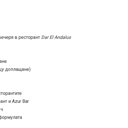
вечеря в ресторант
Dar El Andalus
щане
ещу доплащане)
сторантите
нт и Azur Bar
ч.
e формулата