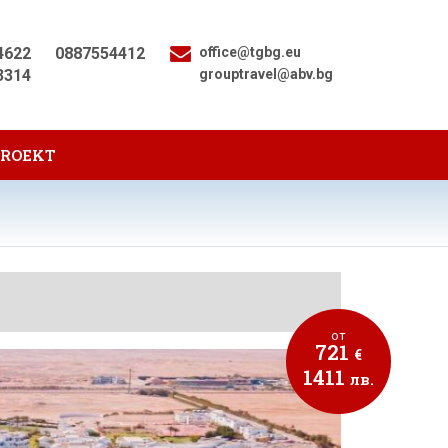
4622
0887554412
office@tgbg.eu
3314
grouptravel@abv.bg
PROEKT
от
721
€
1411
лв.