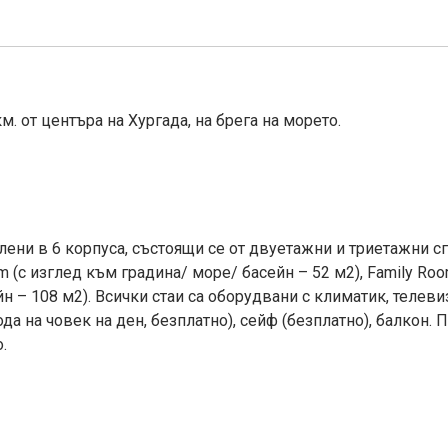
м. от центъра на Хургада, на брега на морето.
лени в 6 корпуса, състоящи се от двуетажни и триетажни сг
om (с изглед към градина/ море/ басейн – 52 м2), Family Ro
йн – 108 м2). Всички стаи са оборудвани с климатик, телеви
а на човек на ден, безплатно), сейф (безплатно), балкон. 
.