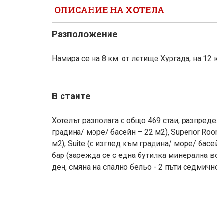
ОПИСАНИЕ НА ХОТЕЛА
Разположение
Намира се на 8 км. от летище Хургада, на 12 к
В стаите
Хотелът разполага с общо 469 стаи, разпреде
градина/ море/ басейн – 22 м2), Superior Ro
м2), Suite (с изглед към градина/ море/ басе
бар (зарежда се с една бутилка минерална вод
ден, смяна на спално бельо - 2 пъти седмично