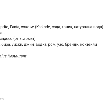
prite, Fanta, сокове (Karkade, сода, тоник, натурална вода)
ане
еспресо (от автомат)
бира, уиски, джин, водка, ром, узо, бренди, коктейли
alus Restaurant
та