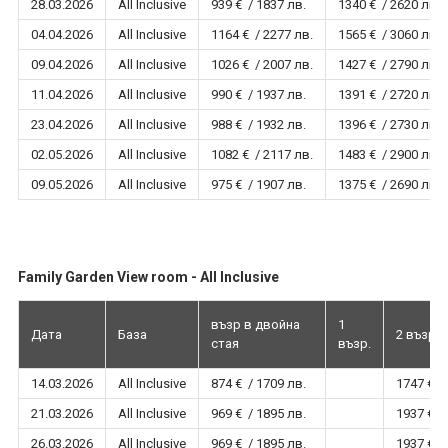
28.03.2026
All Inclusive
939 € / 1837 лв.
1340 € / 2620 лв.
04.04.2026
All Inclusive
1164 € / 2277 лв.
1565 € / 3060 лв.
09.04.2026
All Inclusive
1026 € / 2007 лв.
1427 € / 2790 лв.
11.04.2026
All Inclusive
990 € / 1937 лв.
1391 € / 2720 лв.
23.04.2026
All Inclusive
988 € / 1932 лв.
1396 € / 2730 лв.
02.05.2026
All Inclusive
1082 € / 2117 лв.
1483 € / 2900 лв.
09.05.2026
All Inclusive
975 € / 1907 лв.
1375 € / 2690 лв.
Family Garden View room - All Inclusive
възр в двойна
1
Дата
База
2 възр.
стая
възр.
14.03.2026
All Inclusive
874 € / 1709 лв.
1747 € /
21.03.2026
All Inclusive
969 € / 1895 лв.
1937 € /
26.03.2026
All Inclusive
969 € / 1895 лв.
1937 € /