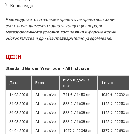
Конна езда
Ръководството си запазва правото да прави всякакви
спонтанни промени в горната концепция поради
метеорологичните условия, гост заявки и форсмажорни
обстоятелства и др.- без предварително уведомяване.
ЦЕНИ
Standard Garden View room - All Inclusive
възр в двойна
Дата
База
1 възр.
стая
14.03.2026
All Inclusive
741 € / 1450 лв.
1039 € / 2032 лв.
21.03.2026
All Inclusive
822 € / 1608 лв.
1152 € / 2253 лв.
26.03.2026
All Inclusive
822 € / 1608 лв.
1152 € / 2253 лв.
28.03.2026
All Inclusive
822 € / 1608 лв.
1152 € / 2253 лв.
04.04.2026
All Inclusive
1047 € / 2048 лв.
1377 € / 2693 лв.