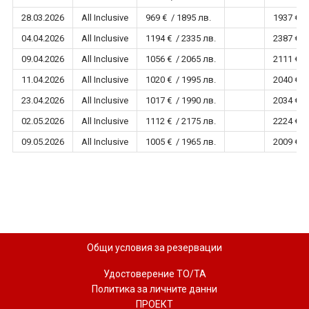
28.03.2026
All Inclusive
969 € / 1895 лв.
1937 € /
04.04.2026
All Inclusive
1194 € / 2335 лв.
2387 € /
09.04.2026
All Inclusive
1056 € / 2065 лв.
2111 € /
11.04.2026
All Inclusive
1020 € / 1995 лв.
2040 € /
23.04.2026
All Inclusive
1017 € / 1990 лв.
2034 € /
02.05.2026
All Inclusive
1112 € / 2175 лв.
2224 € /
09.05.2026
All Inclusive
1005 € / 1965 лв.
2009 € /
Общи условия за резервации
Удостоверение ТО/ТА
Политика за личните данни
ПРОЕКТ