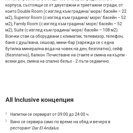
корпуса, състоящи се от двуетажни и триетажни сгради, от
които Double Room (с изглед към градина/ море/ басейн – 22
м2), Superior Room (с изглед към градина/ море/ басейн – 52
м2), Family Room (с изглед към градина/ море/ басейн – 52
м2), Suite (с изглед към градина/ море/ басейн – 108 м2).
Всички стаи са оборудвани с климатик, телевизор, телефон,
баня с душ/вана, сешоар, мини-бар (зарежда се с една
бутилка минерална вода на човек на ден, безплатно), сейф
(безплатно), балкон. Почистване на стаите и смяна на кърпи -
всеки ден, смяна на спално бельо - 2 пъти седмично.
All Inclusive концепция
Напитки се сервират от 09:00 до 24:00 ч.
Вино се сервира само по време на обяд и вечеря в
ресторант
Dar El Andalus