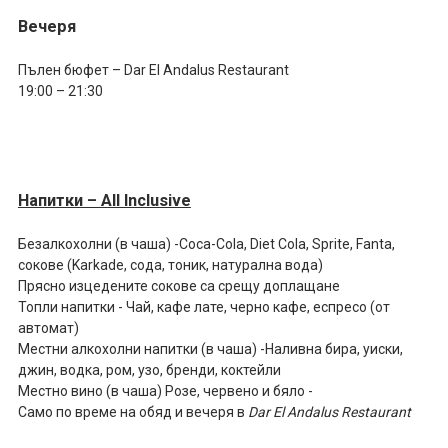
Вечеря
Пълен бюфет – Dar El Andalus Restaurant
19:00 – 21:30
Напитки – All Inclusive
Безалкохолни (в чаша) -Coca-Cola, Diet Cola, Sprite, Fanta,
сокове (Karkade, сода, тоник, натурална вода)
Прясно изцедените сокове са срещу доплащане
Топли напитки - Чай, кафе лате, черно кафе, еспресо (от
автомат)
Местни алкохолни напитки (в чаша) -Наливна бира, уиски,
джин, водка, ром, узо, бренди, коктейли
Местно вино (в чаша) Розе, червено и бяло -
Само по време на обяд и вечеря в
Dar El Andalus Restaurant