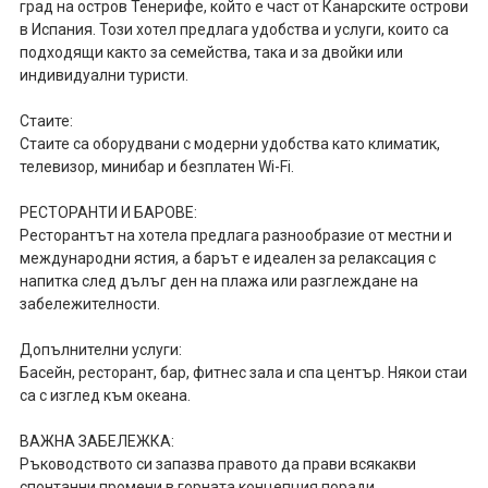
град на остров Тенерифе, който е част от Канарските острови
в Испания. Този хотел предлага удобства и услуги, които са
подходящи както за семейства, така и за двойки или
индивидуални туристи.
Стаите:
Стаите са оборудвани с модерни удобства като климатик,
телевизор, минибар и безплатен Wi-Fi.
РЕСТОРАНТИ И БАРОВЕ:
Ресторантът на хотела предлага разнообразие от местни и
международни ястия, а барът е идеален за релаксация с
напитка след дълъг ден на плажа или разглеждане на
забележителности.
Допълнителни услуги:
Басейн, ресторант, бар, фитнес зала и спа център. Някои стаи
са с изглед към океана.
ВАЖНА ЗАБЕЛЕЖКА:
Ръководството си запазва правото да прави всякакви
спонтанни промени в горната концепция поради