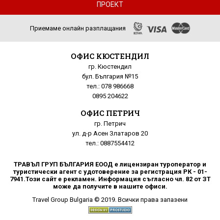
ПРОЕКТ
Приемаме онлайн разплащания
ОФИС КЮСТЕНДИЛ
гр. Кюстендил
бул. България №15
тел.: 078 986668
0895 204622
ОФИС ПЕТРИЧ
гр. Петрич
ул. д-р Асен Златаров 20
тел.: 0887554412
ТРАВЪЛ ГРУП БЪЛГАРИЯ ЕООД е лицензиран туроператор и
туристически агент с удотоверение за регистрация РК - 01-
7941.Този сайт е рекламен. Информация съгласно чл. 82 от ЗТ
може да получите в нашите офиси.
Travel Group Bulgaria © 2019. Всички права запазени