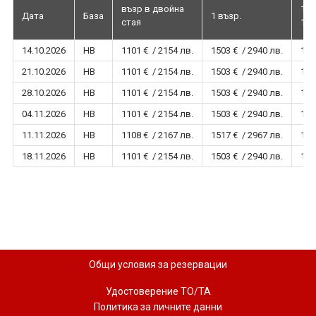
възр в двойна
1 в
Дата
База
1 възр.
стая
1.9
14.10.2026
HB
1101 € / 2154 лв.
1503 € / 2940 лв.
157
21.10.2026
HB
1101 € / 2154 лв.
1503 € / 2940 лв.
157
28.10.2026
HB
1101 € / 2154 лв.
1503 € / 2940 лв.
157
04.11.2026
HB
1101 € / 2154 лв.
1503 € / 2940 лв.
157
11.11.2026
HB
1108 € / 2167 лв.
1517 € / 2967 лв.
159
18.11.2026
HB
1101 € / 2154 лв.
1503 € / 2940 лв.
157
Общи условия за резервации
Удостоверение ТО/ТА
Политика за личните данни