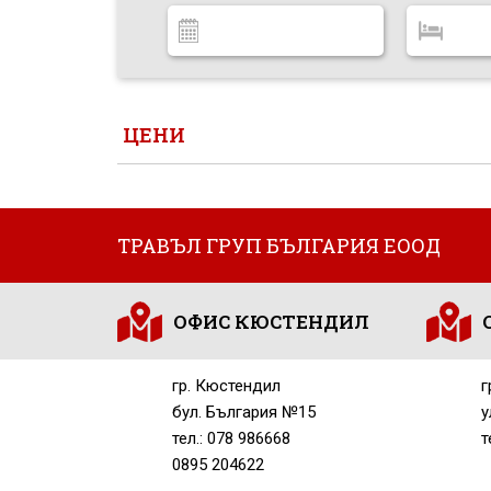
ЦЕНИ
ТРАВЪЛ ГРУП БЪЛГАРИЯ ЕООД
ОФИС КЮСТЕНДИЛ
гр. Кюстендил
г
бул. България №15
у
тел.: 078 986668
т
0895 204622