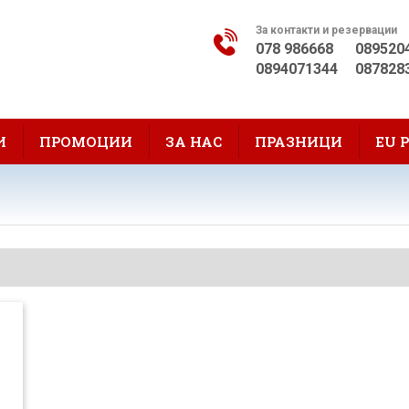
За контакти и резервации
078 986668
089520
0894071344
087828
И
ПРОМОЦИИ
ЗА НАС
ПРАЗНИЦИ
EU 