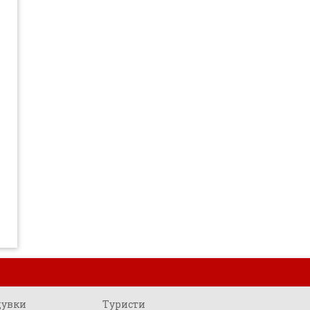
щувки
Туристи