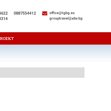
4622
0887554412
office@tgbg.eu
3314
grouptravel@abv.bg
PROEKT