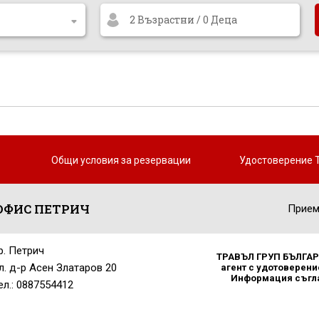
2 Възрастни / 0 Деца
Общи условия за резервации
Удостоверение 
ОФИС ПЕТРИЧ
Прием
р. Петрич
ТРАВЪЛ ГРУП БЪЛГАРИ
л. д-р Асен Златаров 20
агент с удотоверение
Информация съглас
ел.: 0887554412