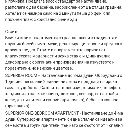
и почивка. Предлага висок стандарт за настаняване,
разполага с два басейна, заобиколени от цъфтяща градина.
Хотелът се намира само на 2 минути пеша до фин, бял
пясъчен плаж с кристално сини води.
Стаите
Всички стаи и апартаменти са разположени в градината и
плувния басейн, имат меки, релаксиращи тонове и предлагат
красива гледка. Стаите и апартаментите варират от
класическата модерност и всяка стая е индивидуално
декорирана с оригинални произведения на изкуството и
поразителни, но изискани цветове.
SUPERIOR ROOM – Настаняване до 3-ма души. Оборудвани с
1 двойно легло или 2 единични легла и предлагат широка
гама от удобства. Сателитна телевизия, климатик, телефон,
хладилник, тоалетни принадлежност, сешоар, сет за чай и
кафе, допълнителни хавлии (при заявка), бебешка кошара
(при заявка).
SUPERIOR ONE-BEDROOM APARTMENT - Настаняване до 4-ма
души. Супериорни апартаменти с една спалня са идеални за
семейства и групи приятели, тъй като се състоят от 1 спалня,