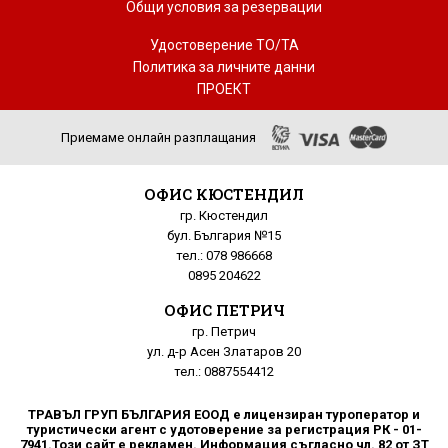
Общи условия за резервации
Удостоверение ТО/ТА
Политика за личните данни
ПРОЕКТ
Приемаме онлайн разплащания
ОФИС КЮСТЕНДИЛ
гр. Кюстендил
бул. България №15
тел.: 078 986668
0895 204622
ОФИС ПЕТРИЧ
гр. Петрич
ул. д-р Асен Златаров 20
тел.: 0887554412
ТРАВЪЛ ГРУП БЪЛГАРИЯ ЕООД е лицензиран туроператор и
туристически агент с удотоверение за регистрация РК - 01-
7941.Този сайт е рекламен. Информация съгласно чл. 82 от ЗТ