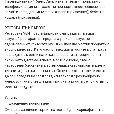
1 всекидневна и 1 баня. Сателитна телевизия, климатик,
телефон, хладилник, тоалетни принадлежност, сешоар, сет
за чай и кафе, допълнителни хавлии (при заявка), бебешка
кошара (при заявка).
РЕСТОРАНТИ И БАРОВЕ
Ресторант VENI - Сертифициран с наградата „Гръцка
закуска“, ресторантът предлага уникални вкусове,
вдъхновени от критската кухня и използва местни продукти с
високо качество. Като част от закуската гостите могат да се
насладят на местни напитки, направени от традиционни
билки като диктамо и лайка, местно сирене, ръчно
изработени бисквити и местни сладки като оризов пудинг и
тиганити (критски палачинки). Освен закуска, гостите могат
да се насладят на своя обяд или вечеря с разнообразно
меню. Всички ястия следват критската кухня и се приготвят с
местни продукти.
Услуги:
Ежедневно почистване;
Смяна на хавлиени кърпи - на всеки 2 дни, чаршафите - на