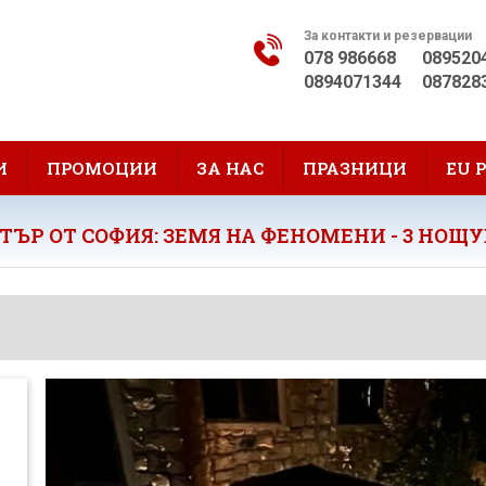
За контакти и резервации
078 986668
089520
0894071344
087828
И
ПРОМОЦИИ
ЗА НАС
ПРАЗНИЦИ
EU 
ТЪР ОТ СОФИЯ: ЗЕМЯ НА ФЕНОМЕНИ - 3 НОЩ