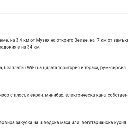
ме, на 3,4 км от Музея на открито Зелве, на 7 км от замъка 
адокия е на 34 км.
 безплатен WiFi на цялата територия и тераса, рум-сървиз,
зор с плосък екран, минибар, електрическа кана, собствен
 сервира закуска на шведска маса или вегетарианска кухня.