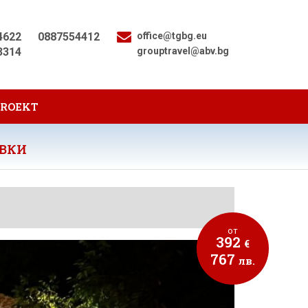
4622
0887554412
office@tgbg.eu
3314
grouptravel@abv.bg
PROEKT
УВКИ
от
392
€
767
лв.