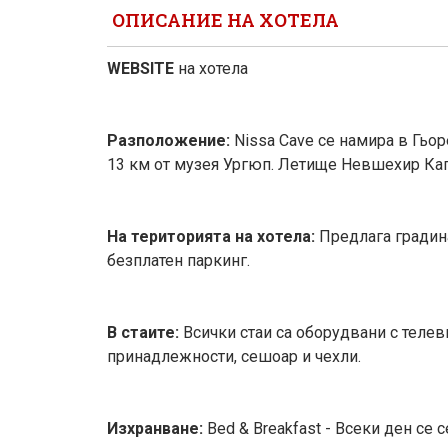
ОПИСАНИЕ НА ХОТЕЛА
WEBSITE
на хотела
Разположение:
Nissa Cave се намира в Гьоре
13 км от музея Ургюп. Летище Невшехир Кап
На територията на хотела:
Предлага градина,
безплатен паркинг.
В стаите:
Всички стаи са оборудвани с телеви
принадлежности, сешоар и чехли.
Изхранване:
Bed & Breakfast - Всеки ден се