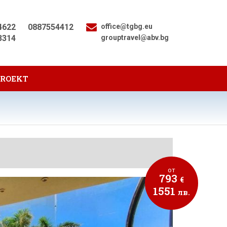
4622
0887554412
office@tgbg.eu
3314
grouptravel@abv.bg
PROEKT
от
793
€
1551
лв.