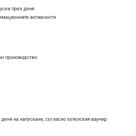
уски през деня
нимационните активности
но производство.
 в деня на напускане, съгласно хотелския ваучер.