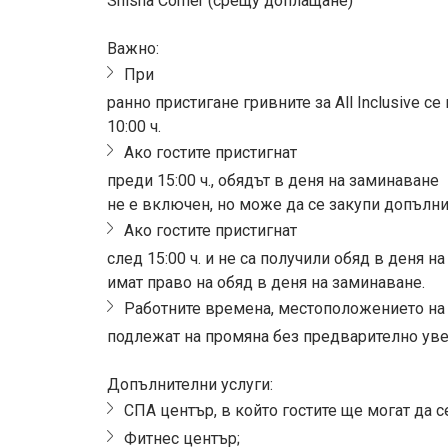
Shisha Corner (срещу доплащане)
Важно:
При
ранно пристигане гривните за All Inclusive се
10:00 ч.
Ако гостите пристигнат
преди 15:00 ч., обядът в деня на заминаване
не е включен, но може да се закупи допълни
Ако гостите пристигнат
след 15:00 ч. и не са получили обяд в деня на
имат право на обяд в деня на заминаване.
Работните времена, местоположението на 
подлежат на промяна без предварително у
Допълнителни услуги:
СПА център, в който гостите ще могат да 
Фитнес център;