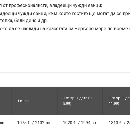
кип от професионалисти, владеещи чужди езици;
ладеещи чужди езици, към които гостите ще могат да се пр
 топка, бели денс и др;
же да се наслади на красотата на Червено море по време 
1 възр. + дете (0-
1 възр. + де
1 възр.
5.99)
11.99)
лв.
1075 € / 2102 лв.
1020 € / 1994 лв.
1310 € / 2