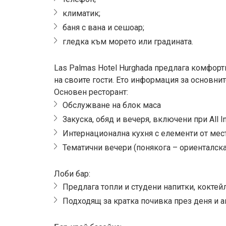
климатик;
баня с вана и сешоар;
гледка към морето или градината.
Las Palmas Hotel Hurghada предлага комфорт
на своите гости. Ето информация за основнит
Основен ресторант:
Обслужване на блок маса
Закуска, обяд и вечеря, включени при All In
Интернационална кухня с елементи от мест
Тематични вечери (понякога – ориенталска,
Лоби бар:
Предлага топли и студени напитки, коктей
Подходящ за кратка почивка през деня и 