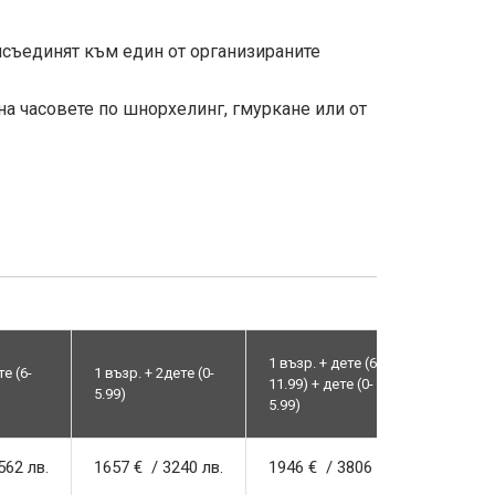
исъединят към един от организираните
на часовете по шнорхелинг, гмуркане или от
1 възр. + дете (6-
те (6-
1 възр. + 2дете (0-
1 възр. 
11.99) + дете (0-
5.99)
11.99)
5.99)
562 лв.
1657 € / 3240 лв.
1946 € / 3806 лв.
2236 €