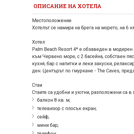
ОПИСАНИЕ НА ХОТЕЛА
Местоположение
Хотелът се намира на брега на морето, на 6 
Хотел
Palm Beach Resort 4* е обзаведен в модерен 
към Червено море, с 2 басейна, собствен пя
кухня, бар с напитки и леки закуски, релакс
ден. Центърът по гмуркане - The Caves, пред
Стаи
Стаите са удобни и уютни, разположени са в г
балкон 8 кв. м;
телевизор с плосък екран;
сейф;
мини бар;
телефон;