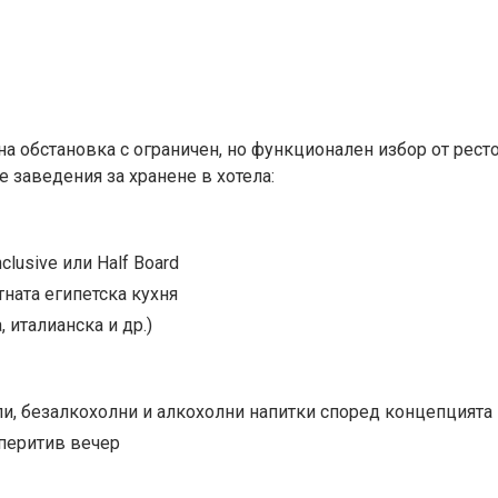
на обстановка с ограничен, но функционален избор от ресто
е заведения за хранене в хотела:
clusive или Half Board
ната египетска кухня
 италианска и др.)
ли, безалкохолни и алкохолни напитки според концепцията
аперитив вечер