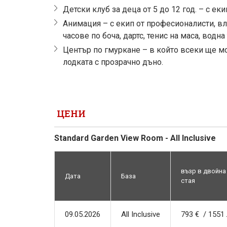
Детски клуб за деца от 5 до 12 год. – с е
Анимация – с екип от професионалисти, в
часове по боча, дартс, тенис на маса, водна
Център по гмуркане – в който всеки ще мо
лодката с прозрачно дъно.
ЦЕНИ
Standard Garden View Room - All Inclusive
възр в двойна
Дата
База
стая
09.05.2026
All Inclusive
793 € / 1551 