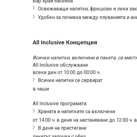
Бар край басейна:
Освежаващи напитки, фрешове и леки зак
Удобен за почивка между плуванията и а
All Inclusive Концепция
Всички напитки, включени в пакета, са мест
All Inclusive обслужване
всеки ден от 10:00 до 00:00 ч.
Всички напитки се сервират
в чаши
All Inclusive програмата:
Храната и напитките са включени
от 14:00 ч. в деня на настаняване до 12:00 ч.
В деня на пристигане
пакетът започва с обяд