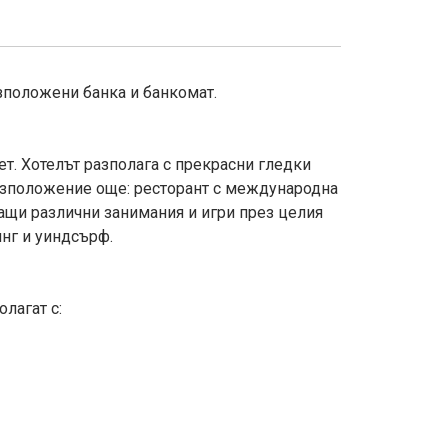
азположени банка и банкомат.
ет. Хотелът разполага с прекрасни гледки
 разположение още: ресторант с международна
ращи различни занимания и игри през целия
инг и уиндсърф.
олагат с: