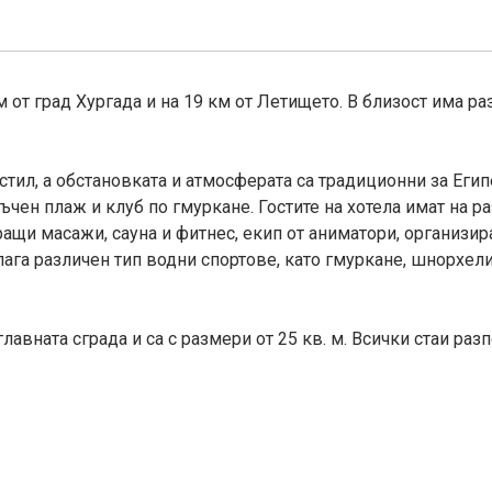
км от град Хургада и на 19 км от Летището. В близост има р
стил, а обстановката и атмосферата са традиционни за Егип
съчен плаж и клуб по гмуркане. Гостите на хотела имат на
иращи масажи, сауна и фитнес, екип от аниматори, организи
лага различен тип водни спортове, като гмуркане, шнорхел
лавната сграда и са с размери от 25 кв. м. Всички стаи разп