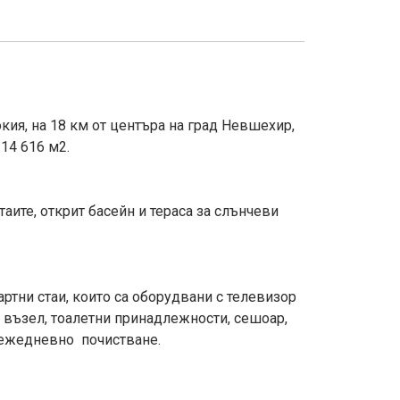
ия, на 18 км от центъра на град Невшехир,
 14 616 м2.
таите, открит басейн и тераса за слънчеви
дартни стаи, които са оборудвани с телевизор
н възел, тоалетни принадлежности, сешоар,
, ежедневно почистване.