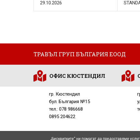
29.10.2026
STANDA
ТРАВЪЛ ГРУП БЪЛГАРИЯ ЕООД
ОФИС КЮСТЕНДИЛ
гр. Кюстендил
г
бул. България №15
у
тел.: 078 986668
т
0895 204622
„Бисквитките“ ни помагат да предоставяме услуг