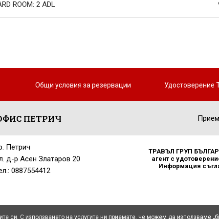
RD ROOM: 2 ADL
Общи условия за резервации
Удостоверение 
ОФИС ПЕТРИЧ
Прием
р. Петрич
ТРАВЪЛ ГРУП БЪЛГАРИ
л. д-р Асен Златаров 20
агент с удотоверение
Информация съглас
ел.: 0887554412
ите си. С използването на услугите ни приемате, че можем да използваме „б