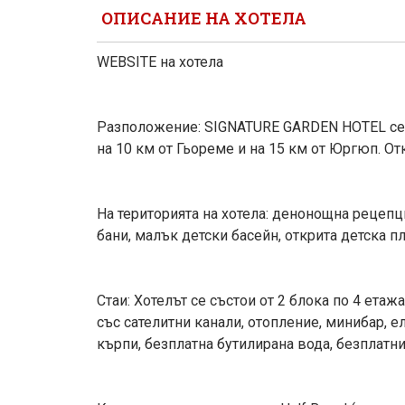
ОПИСАНИЕ НА ХОТЕЛА
WEBSITE на хотела
Разположение: SIGNATURE GARDEN HOTEL се н
на 10 км от Гьореме и на 15 км от Юргюп. Отк
На територията на хотела: денонощна рецепци
бани, малък детски басейн, открита детска 
Стаи: Хотелът се състои от 2 блока по 4 етаж
със сателитни канали, отопление, минибар, е
кърпи, безплатна бутилирана вода, безплатн