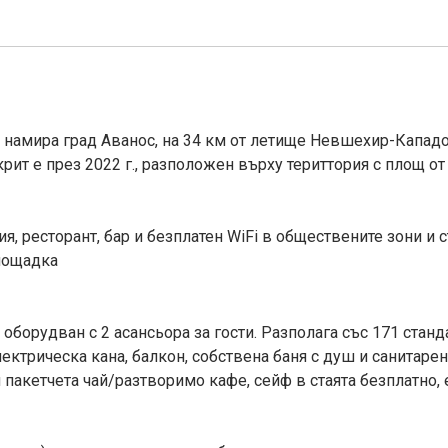
амира град Аванос, на 34 км от летище Невшехир-Кападок
рит е през 2022 г., разположен върху териттория с площ от
я, ресторант, бар и безплатен WiFi в обществените зони и с
площадка
а оборудван с 2 асансьора за гости. Разполага със 171 стан
лектрическа кана, балкон, собствена баня с душ и санитаре
и пакетчета чай/разтворимо кафе, сейф в стаята безплатно