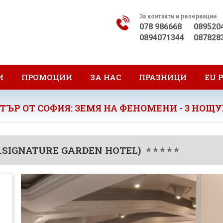
За контакти и резервации
078 986668
089520
0894071344
087828
И
ПРОМОЦИИ
ЗА НАС
ПРАЗНИЦИ
EU 
ТЪР ОТ СОФИЯ: ЗЕМЯ НА ФЕНОМЕНИ - 3 НОЩ
X.SIGNATURE GARDEN HOTEL)