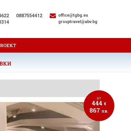
4622
0887554412
office@tgbg.eu
3314
grouptravel@abv.bg
PROEKT
УВКИ
от
444
€
867
лв.