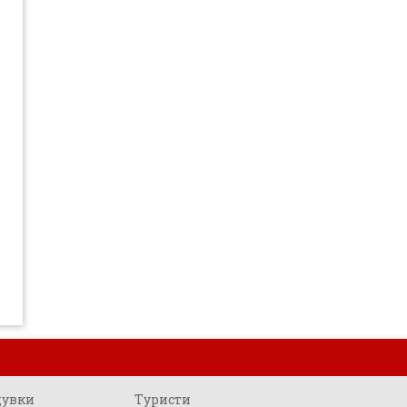
щувки
Туристи