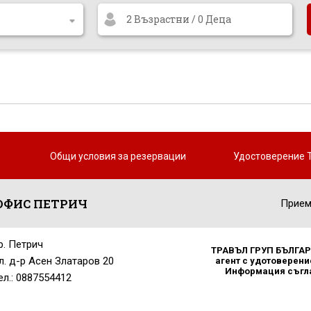
2 Възрастни / 0 Деца
Общи условия за резервации
Удостоверение 
ОФИС ПЕТРИЧ
Прием
р. Петрич
ТРАВЪЛ ГРУП БЪЛГАРИ
л. д-р Асен Златаров 20
агент с удотоверение
Информация съглас
ел.: 0887554412