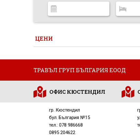
ЦЕНИ
ТРАВЪЛ ГРУП БЪЛГАРИЯ ЕООД
ОФИС КЮСТЕНДИЛ
гр. Кюстендил
г
бул. България №15
у
тел.: 078 986668
т
0895 204622