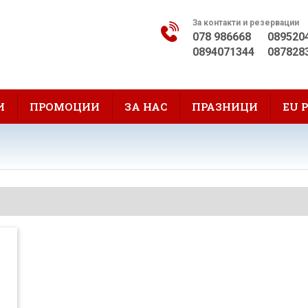
За контакти и резервации
078 986668
089520
0894071344
087828
И
ПРОМОЦИИ
ЗА НАС
ПРАЗНИЦИ
EU 