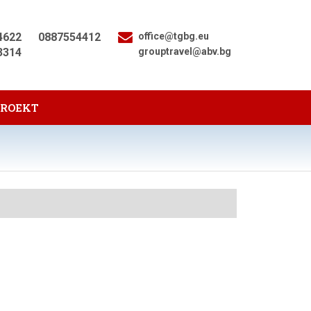
4622
0887554412
office@tgbg.eu
3314
grouptravel@abv.bg
PROEKT