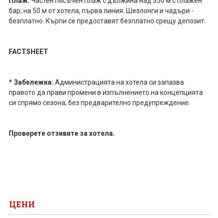
Плаж:
Частен пясъчен плаж с дължина над 350 м с плажен
бар, на 50 м от хотела, първа линия. Шезлонги и чадъри -
безплатно. Кърпи се предоставят безплатно срещу депозит.
FACTSHEET
* Забележка:
Администрацията на хотела си запазва
правото да прави промени в изпълнението на концепцията
си спрямо сезона, без предварително предупреждение.
Проверете отзивите за хотела.
ЦЕНИ