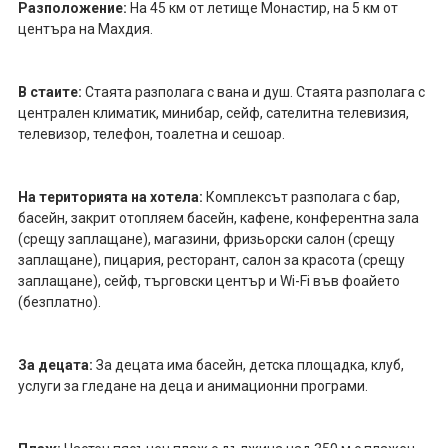
Разположение:
На 45 км от летище Монастир, на 5 км от
центъра на Махдия.
В стаите:
Стаята разполага с вана и душ. Стаята разполага с
централен климатик, минибар, сейф, сателитна телевизия,
телевизор, телефон, тоалетна и сешоар.
На територията на хотела:
Комплексът разполага с бар,
басейн, закрит отопляем басейн, кафене, конферентна зала
(срещу заплащане), магазини, фризьорски салон (срещу
заплащане), пицария, ресторант, салон за красота (срещу
заплащане), сейф, търговски център и Wi-Fi във фоайето
(безплатно).
За децата:
За децата има басейн, детска площадка, клуб,
услуги за гледане на деца и анимационни програми.