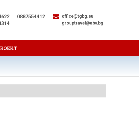
4622
0887554412
office@tgbg.eu
3314
grouptravel@abv.bg
PROEKT