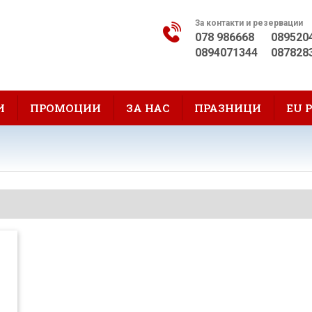
За контакти и резервации
078 986668
089520
0894071344
087828
И
ПРОМОЦИИ
ЗА НАС
ПРАЗНИЦИ
EU 