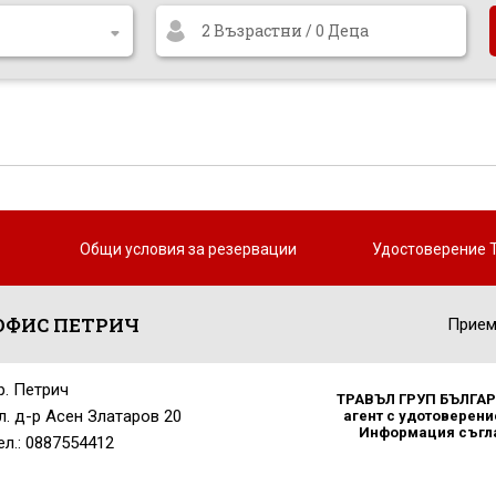
2 Възрастни / 0 Деца
Общи условия за резервации
Удостоверение 
ОФИС ПЕТРИЧ
Прием
р. Петрич
ТРАВЪЛ ГРУП БЪЛГАРИ
л. д-р Асен Златаров 20
агент с удотоверение
Информация съглас
ел.: 0887554412