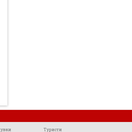
щувки
Туристи