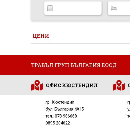
ЦЕНИ
ТРАВЪЛ ГРУП БЪЛГАРИЯ ЕООД
ОФИС КЮСТЕНДИЛ
гр. Кюстендил
г
бул. България №15
у
тел.: 078 986668
т
0895 204622