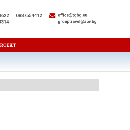
4622
0887554412
office@tgbg.eu
3314
grouptravel@abv.bg
PROEKT