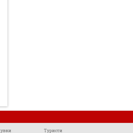
щувки
Туристи