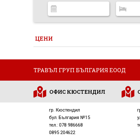
ЦЕНИ
ТРАВЪЛ ГРУП БЪЛГАРИЯ ЕООД
ОФИС КЮСТЕНДИЛ
гр. Кюстендил
г
бул. България №15
у
тел.: 078 986668
т
0895 204622