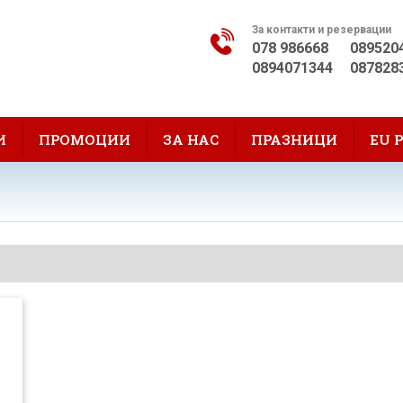
За контакти и резервации
078 986668
089520
0894071344
087828
И
ПРОМОЦИИ
ЗА НАС
ПРАЗНИЦИ
EU 