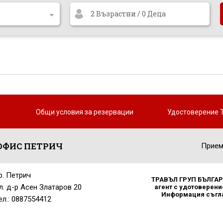
2 Възрастни / 0 Деца
Общи условия за резервации
Удостоверение 
ОФИС ПЕТРИЧ
Прием
р. Петрич
ТРАВЪЛ ГРУП БЪЛГАРИ
л. д-р Асен Златаров 20
агент с удотоверение
Информация съглас
ел.: 0887554412