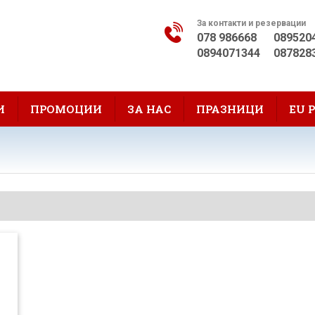
За контакти и резервации
078 986668
089520
0894071344
087828
И
ПРОМОЦИИ
ЗА НАС
ПРАЗНИЦИ
EU 