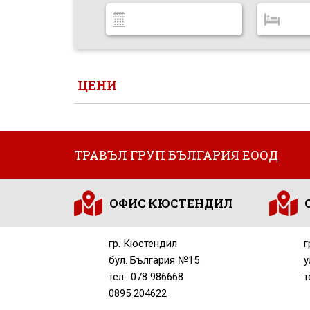
ЦЕНИ
ТРАВЪЛ ГРУП БЪЛГАРИЯ ЕООД
ОФИС КЮСТЕНДИЛ
гр. Кюстендил
г
бул. България №15
у
тел.: 078 986668
т
0895 204622