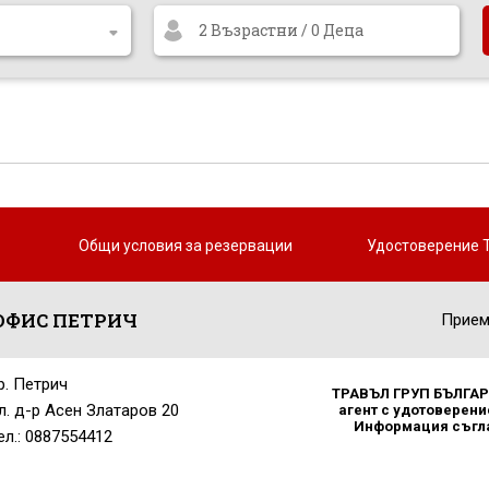
2 Възрастни / 0 Деца
Общи условия за резервации
Удостоверение 
ОФИС ПЕТРИЧ
Прием
р. Петрич
ТРАВЪЛ ГРУП БЪЛГАРИ
л. д-р Асен Златаров 20
агент с удотоверение
Информация съглас
ел.: 0887554412