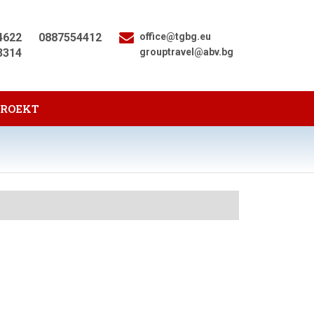
4622
0887554412
office@tgbg.eu
3314
grouptravel@abv.bg
PROEKT