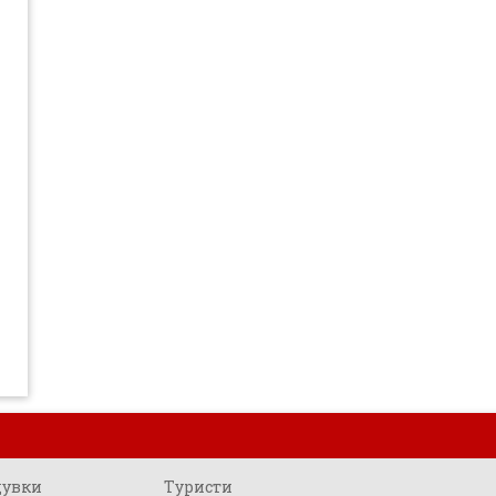
щувки
Туристи