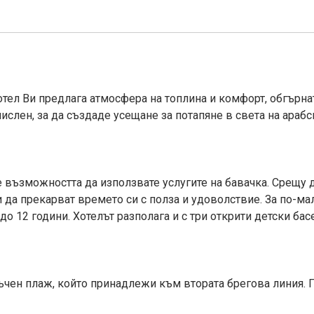
отел Ви предлага атмосфера на топлина и комфорт, обгърнат
ислен, за да създаде усещане за потапяне в света на арабс
те възможността да използвате услугите на бавачка. Срещ
и да прекарват времето си с полза и удоволствие. За по-мал
о 12 години. Хотелът разполага и с три открити детски бас
съчен плаж, който принадлежи към втората брегова линия.