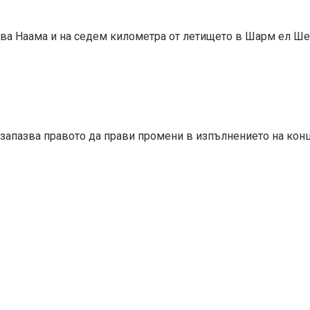
ива Наама и на седем километра от летището в Шарм ел Ше
 запазва правото да прави промени в изпълнението на конц