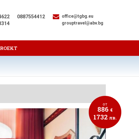
4622
0887554412
office@tgbg.eu
3314
grouptravel@abv.bg
PROEKT
от
886
€
1732
лв.