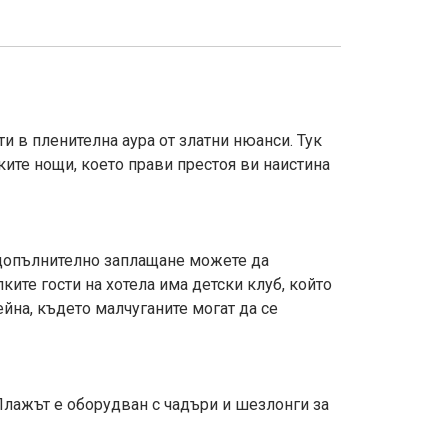
и в пленителна аура от златни нюанси. Тук
ките нощи, което прави престоя ви наистина
у допълнително заплащане можете да
ките гости на хотела има детски клуб, който
ейна, където малчуганите могат да се
 Плажът е оборудван с чадъри и шезлонги за