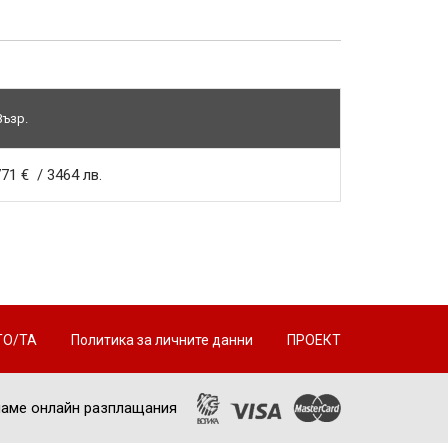
Възр.
71 € / 3464 лв.
ТО/ТА
Политика за личните данни
ПРОЕКТ
аме онлайн разплащания