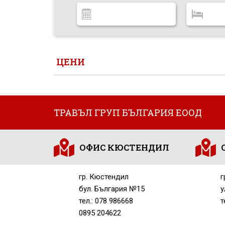
ЦЕНИ
ТРАВЪЛ ГРУП БЪЛГАРИЯ ЕООД
ОФИС КЮСТЕНДИЛ
гр. Кюстендил
г
бул. България №15
у
тел.: 078 986668
т
0895 204622