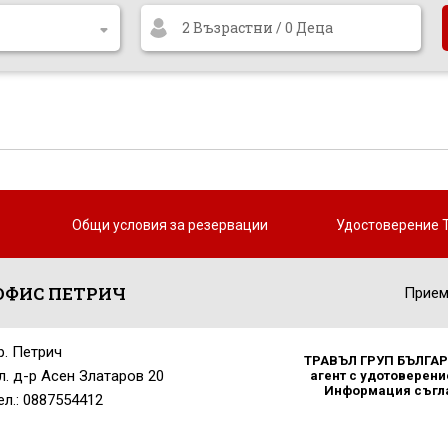
2 Възрастни / 0 Деца
Общи условия за резервации
Удостоверение 
ОФИС ПЕТРИЧ
Прием
р. Петрич
ТРАВЪЛ ГРУП БЪЛГАРИ
л. д-р Асен Златаров 20
агент с удотоверение
Информация съглас
ел.: 0887554412