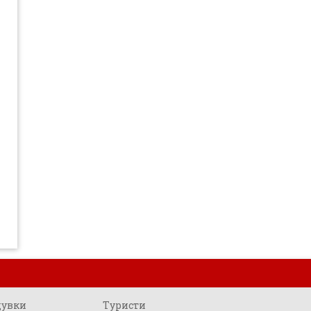
щувки
Туристи