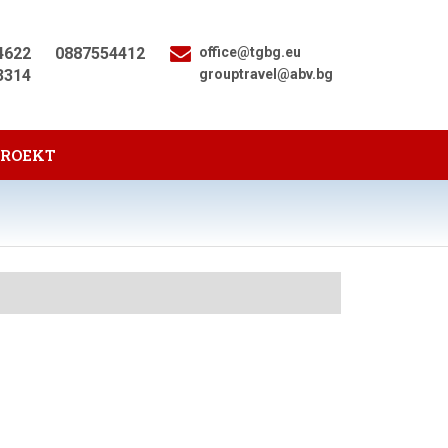
4622
0887554412
office@tgbg.eu
3314
grouptravel@abv.bg
PROEKT