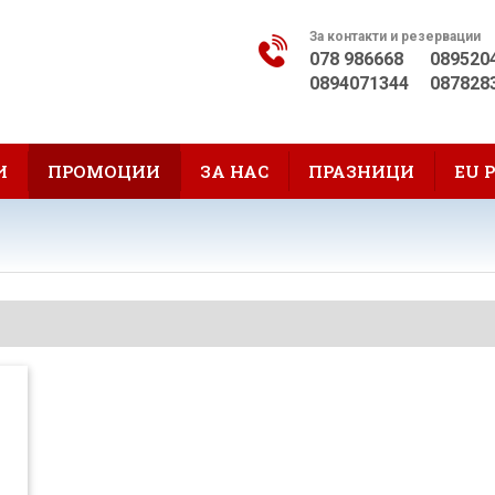
За контакти и резервации
078 986668
089520
0894071344
087828
И
ПРОМОЦИИ
ЗА НАС
ПРАЗНИЦИ
EU 