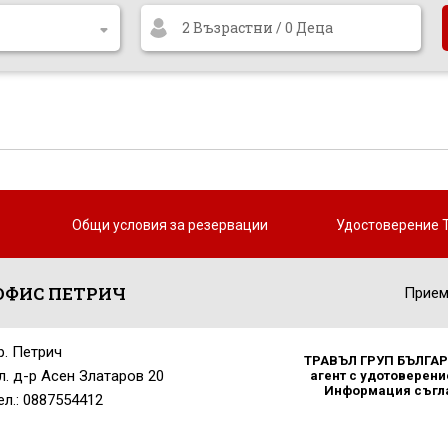
2 Възрастни / 0 Деца
Общи условия за резервации
Удостоверение 
ОФИС ПЕТРИЧ
Прием
р. Петрич
ТРАВЪЛ ГРУП БЪЛГАРИ
л. д-р Асен Златаров 20
агент с удотоверение
Информация съглас
ел.: 0887554412