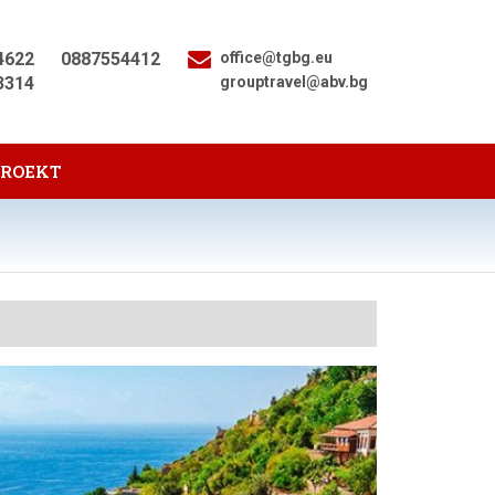
4622
0887554412
office@tgbg.eu
3314
grouptravel@abv.bg
PROEKT