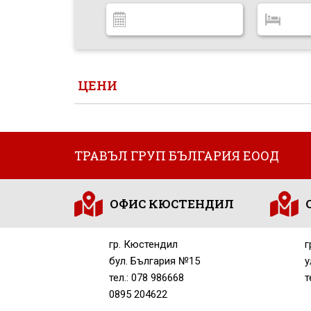
ЦЕНИ
ТРАВЪЛ ГРУП БЪЛГАРИЯ ЕООД
ОФИС КЮСТЕНДИЛ
гр. Кюстендил
г
бул. България №15
у
тел.: 078 986668
т
0895 204622