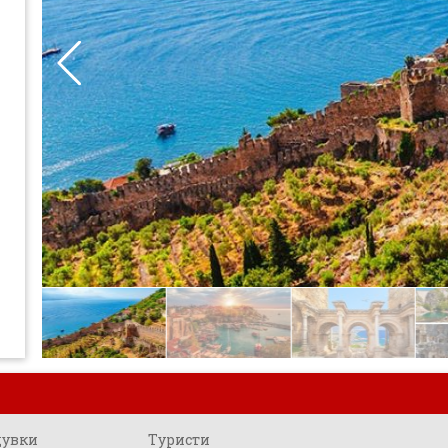
щувки
Туристи